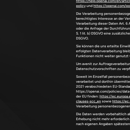
https://help.openai.com/en/art
policy
 und 
https://openai.com/p
Die Verarbeitung personenbezogen
berechtigtes Interesse an der Vera
Verarbeitung dieser Daten Art. 6 
oder die Anfrage der Durchführung
S. 1 lit. b) DSGVO eine zusätzliche
DSGVO.
Sie können die uns erteilte Einwi
erfolgten Datenverarbeitung blei
Funktionen nicht weiter genutzt
Um avenit zur Auftragsverarbeitu
Datenschutzvorschriften zu verpf
Soweit im Einzelfall personenbe
verarbeitet und dorthin übermitt
https://openai.com/policies/da
der EU finden: 
https://ec.europa.
clauses-scc_en
 sowie 
https://e
Verarbeitung personenbezogener D
Die Daten werden vorbehaltlich a
Erhebung nicht mehr erforderlich 
nach eigenen Angaben spätesten