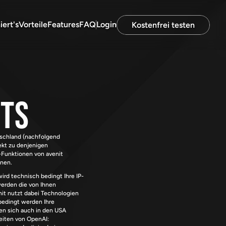
iert's
Vorteile
Features
FAQ
Login
Kostenfrei testen
ots
schland (nachfolgend 
ekt zu denjenigen 
Funktionen von avenit 
nnen.
ird technisch bedingt Ihre IP-
erden die von Ihnen 
it nutzt dabei Technologien 
bedingt werden Ihre 
en sich auch in den USA 
befinden. Weitere Informationen zur Datenverarbeitung durch OpenAI finden Sie auf den nachfolgenden Internetseiten von OpenAI: 