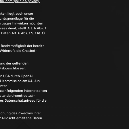
nai.com/policies/privacy-
ken liegt auch unser 
chtsgrundlage für die 
Vertrages hinwirken möchten 
 dient, stellt Art. 6 Abs. 1 
en Art. 6 Abs. 1 S. 1 lit. f) 
 Rechtmäßigkeit der bereits 
 Widerrufs die Chatbot-
ung der geltenden 
) abgeschlossen.
en USA durch OpenAI 
U-Kommission am 04. Juni 
2021 verabschiedeten EU-Standardvertragsklauseln im Sinne des Art. 46 Abs. 2 lit. c) DS-GVO geschlossen (siehe unter 
nachfolgenden Internetseiten 
/standard-contractual-
es Datenschutzniveau für die 
ichung des Zweckes ihrer 
nAI löscht erhaltene Daten 