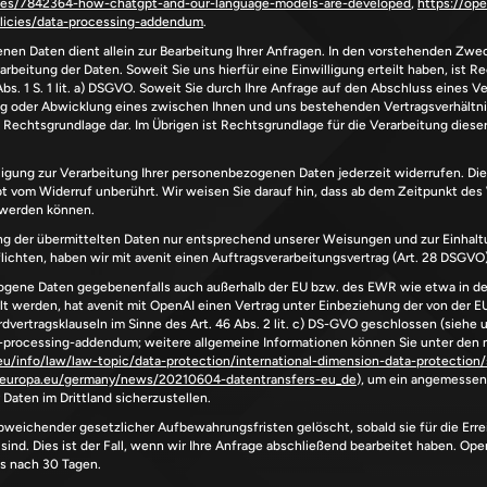
icles/7842364-how-chatgpt-and-our-language-models-are-developed
, 
https://ope
olicies/data-processing-addendum
.
en Daten dient allein zur Bearbeitung Ihrer Anfragen. In den vorstehenden Zwec
rbeitung der Daten. Soweit Sie uns hierfür eine Einwilligung erteilt haben, ist Re
Abs. 1 S. 1 lit. a) DSGVO. Soweit Sie durch Ihre Anfrage auf den Abschluss eines 
 oder Abwicklung eines zwischen Ihnen und uns bestehenden Vertragsverhältnisses
 Rechtsgrundlage dar. Im Übrigen ist Rechtsgrundlage für die Verarbeitung dieser Dat
lligung zur Verarbeitung Ihrer personenbezogenen Daten jederzeit widerrufen. Die
bt vom Widerruf unberührt. Wir weisen Sie darauf hin, dass ab dem Zeitpunkt des
 werden können.
ng der übermittelten Daten nur entsprechend unserer Weisungen und zur Einhalt
lichten, haben wir mit avenit einen Auftragsverarbeitungsvertrag (Art. 28 DSGVO
zogene Daten gegebenenfalls auch außerhalb der EU bzw. des EWR wie etwa in d
elt werden, hat avenit mit OpenAI einen Vertrag unter Einbeziehung der von der E
ta-processing-addendum
; weitere allgemeine Informationen können Sie unter den 
eu/info/law/law-topic/data-protection/international-dimension-data-protection
c.europa.eu/germany/news/20210604-datentransfers-eu_de
), um ein angemessen
aten im Drittland sicherzustellen.
bweichender gesetzlicher Aufbewahrungsfristen gelöscht, sobald sie für die Erre
sind. Dies ist der Fall, wenn wir Ihre Anfrage abschließend bearbeitet haben. Ope
s nach 30 Tagen.