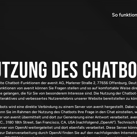
So funktion
tzung des Chatb
te Chatbot-Funktionen der avenit AG, Marlener Straße 2, 77656 Offenburg, Deut
Funktionen von avenit können Sie Fragen stellen und so auf komfortable Weise dir
e gelangen, die für Sie von besonderem Interesse sind. Die Nutzung der Chatbot-
nteraktives und verbessertes Nutzererlebnis unserer Website bereitstellen zu kö
ts wird eine direkte Verbindung zu einem Server von avenit hergestellt. Dabei w
enn Sie im Rahmen der Nutzung des Chatbots Ihre Frage in den Chat einstellen, w
 von avenit übermittelt und dort zur Generierung einer Antwort verarbeitet. aven
C., 3180 18th Street, San Francisco, CA, USA (nachfolgend „OpenAI“). Technisch 
ver von OpenAI weitergeleitet und dort ebenfalls verarbeitet. Diese Server könn